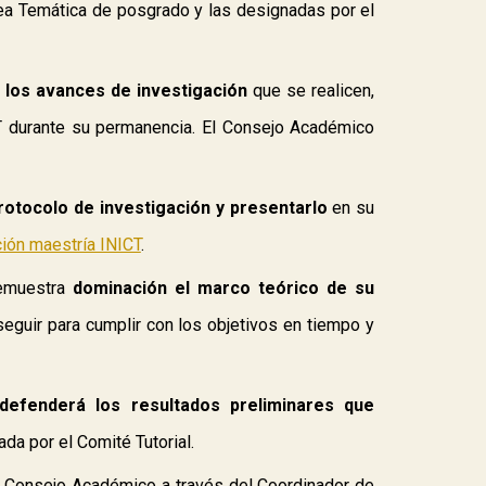
rea Temática de posgrado y las designadas por el
e los avances de investigación
que se realicen
,
T durante su permanencia. El Consejo Académico
protocolo de investigación y p
resentarlo
en su
ción maestría INICT
.
emuestra
dominación el marco teórico de su
seguir para cumplir con los objetivos en tiempo y
defenderá los resultados preliminares que
uada por el Comité Tutorial.
 Consejo Académico a través del Coordinador de