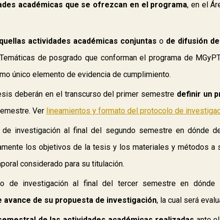
idades académicas que se ofrezcan en el programa
, en el Á
quellas actividades académicas conjuntas
o
de
difusión d
as Temáticas de posgrado que conforman el programa de MGyP
omo único elemento de evidencia de cumplimiento.
tesis
deberán en el transcurso del primer semestre
definir un 
 semestre. Ver
lineamientos y
formato del protocolo de investiga
o de investigación al final del segundo semestre
en dónde d
ramente los objetivos de la tesis y los materiales y métodos a 
mporal considerado para su titulación.
io de investigación al final del tercer semestre en dónde
 avance de su propuesta de investigación
, la cual será eval
semestral de las actividades académicas realizadas
ante el