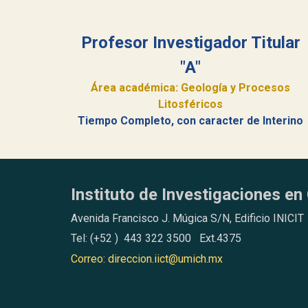
Profesor Investigador Titular
"A"
Área académica: Geología y Procesos
Litosféricos
Tiempo Completo, con caracter de Interino
Instituto de Investigaciones en 
Avenida Francisco J. Múgica S/N, Edificio INICIT
Tel: (+52 ) 443 322 3500 Ext.4375
Correo: direccion.iict@umich.mx